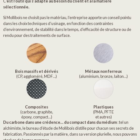
C
‘est l’outil qui s’adapte au besoin du client et à la matière
sélectionnée.
Si Mollibois ne choisit pas le matériau, l’entreprise apporte un conseil pointu
dans les choix techniques d’usinage, en fonction des contraintes
d’environnement, de stabilité dans le temps, d’efficacité de structure ou de
rendu pour des traitements de surface.
Bois massifs et dérivés
Métaux non ferreux
(CP, aggloméré, MDF…)
(aluminium, bronze, laiton…)
Composites
Plastiques
(carbone, graphite,
(PMA, PFTE
époxy, compact…)
et autres)
Du carbone dans une crédence… du compact dans du médium
: tel un
alchimiste, le bureau d’étude de Mollibois distille pour chacun ses secrets de
fabrication. Passionnés par la matière, dans sa version plurielle, nous pouvons