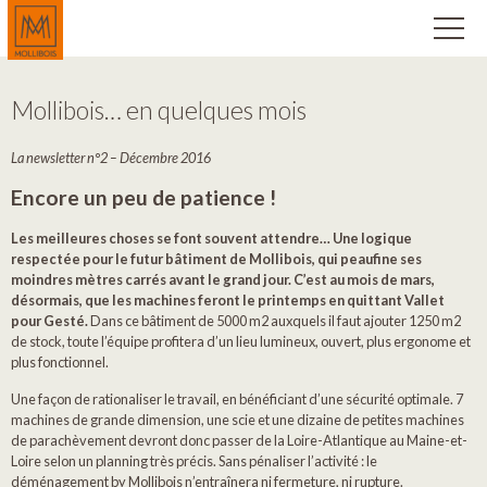
Mollibois… en quelques mois
La newsletter n°2 – Décembre 2016
Encore un peu de patience !
Les meilleures choses se font souvent attendre… Une logique
respectée pour le futur bâtiment de Mollibois, qui peaufine ses
moindres mètres carrés avant le grand jour. C’est au mois de mars,
désormais, que les machines feront le printemps en quittant Vallet
pour Gesté.
Dans ce bâtiment de 5000 m2 auxquels il faut ajouter 1250 m2
de stock, toute l’équipe profitera d’un lieu lumineux, ouvert, plus ergonome et
plus fonctionnel.
Une façon de rationaliser le travail, en bénéficiant d’une sécurité optimale. 7
machines de grande dimension, une scie et une dizaine de petites machines
de parachèvement devront donc passer de la Loire-Atlantique au Maine-et-
Loire selon un planning très précis. Sans pénaliser l’activité : le
déménagement by Mollibois n’entraînera ni fermeture, ni rupture.