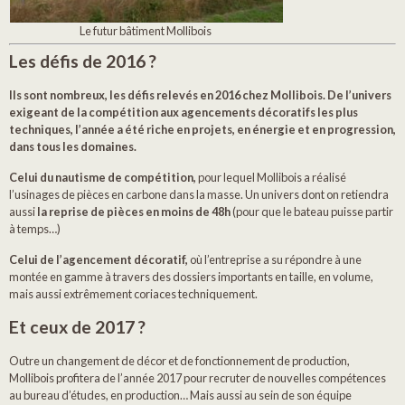
Le futur bâtiment Mollibois
Les défis de 2016 ?
Ils sont nombreux, les défis relevés en 2016 chez Mollibois. De l’univers
exigeant de la compétition aux agencements décoratifs les plus
techniques, l’année a été riche en projets, en énergie et en progression,
dans tous les domaines.
Celui du nautisme de compétition,
pour lequel Mollibois a réalisé
l’usinages de pièces en carbone dans la masse. Un univers dont on retiendra
aussi
la reprise de pièces en moins de 48h
(pour que le bateau puisse partir
à temps…)
Celui de l’agencement décoratif,
où l’entreprise a su répondre à une
montée en gamme à travers des dossiers importants en taille, en volume,
mais aussi extrêmement coriaces techniquement.
Et ceux de 2017 ?
Outre un changement de décor et de fonctionnement de production,
Mollibois profitera de l’année 2017 pour recruter de nouvelles compétences
au bureau d’études, en production… Mais aussi au sein de son équipe